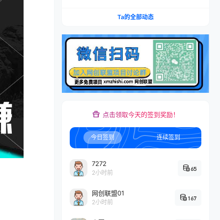
矩阵，多计划低出价，新品爆款差异化投放实操教
学
Ta的全部动态
点击领取今天的签到奖励！
今日签到
连续签到
7272
65
2小时前
网创联盟01
167
2小时前