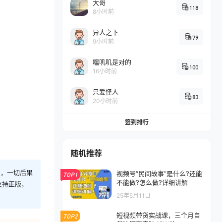
大哥
118
8小时前
异人之下
79
9小时前
糯叽叽是对的
100
16小时前
只爱怪人
83
20小时前
签到排行
随机推荐
则，一切后果
视频号“民间故事”是什么?还能
TOP1
不能做?怎么做?详细讲解
支持正版，
25年5月11日
短视频带货实战课，三个月自
TOP2