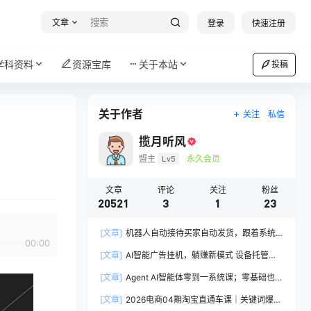
文章
登录
快速注册
学科资料
资源宝库
关于本站
投稿
关于作者
关注
私信
揽月听风
盟主
Lv5
永久会员
文章
评论
关注
粉丝
20521
3
1
23
[文章]
机器人自动接待买家自动发货，跟着系统
00:00
学拼多多虚拟月入1-5万
[文章]
AI智能广告挂机，躺赚新模式 设备托管运
行，解放双手持续变现
[文章]
Agent AI智能体零到一系统课；零基础也能
学会自动化实战，从核心概念到Coze工作流搭建
[文章]
2026电商04期淘宝直通车课｜关键词爆打
完整覆盖