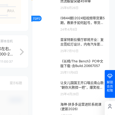
然流橱窗突破45W单
25年6月26日
共0人
(9844期)2024短视频带货第5
TOP3
期，教新手如何起号，带货小
白怎么通过选品弯道超车
24年4月8日
首家特斯拉餐厅即将开业：复
脚本挂机
古霓虹灯设计，内有汽车影
0左右，
院、80个V4超充桩
25年7月10日
0-2...
《长椅/The Bench》PC中文
11:00:37
版下载-含Build.20667057
25年11月6日
解锁
让女儿国国王开口唱云南山歌
提示标题
会员
“朝你大胯捏一把”，爆笑视频
权限
狂揽点赞20W点赞，熟练后起
25年4月28日
号快轻松月入过W
确认修改
海神·拼多多运营进阶系统课
(更新2026)