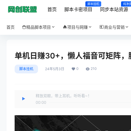
脚本挂机
纯净
首页
脚本卡密项目
同步本站资源
首页
精品脚本项目
项目与网赚
商业与营销
单机日赚30+，懒人福音可矩阵
0
210
脚本挂机
24年5月3日
释放双眼，带上耳机，听听看~！
00:00