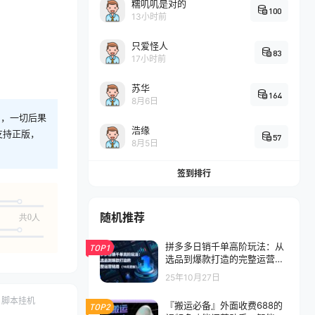
糯叽叽是对的
100
13小时前
只爱怪人
83
17小时前
苏华
164
8月6日
则，一切后果
浩缘
支持正版，
57
8月5日
签到排行
随机推荐
共0人
拼多多日销千单高阶玩法：从
TOP1
选品到爆款打造的完整运营链
路(10月更新
25年10月27日
脚本挂机
『搬运必备』外面收费688的
TOP2