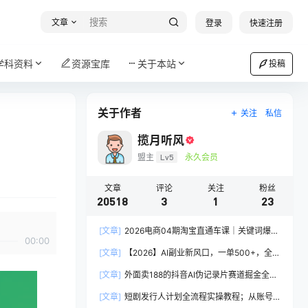
文章
登录
快速注册
学科资料
资源宝库
关于本站
投稿
关于作者
关注
私信
揽月听风
盟主
Lv5
永久会员
文章
评论
关注
粉丝
20518
3
1
23
[文章]
2026电商04期淘宝直通车课｜关键词爆打
00:00
矩阵，多计划低出价，新品爆款差异化投放实操教
[文章]
【2026】AI副业新风口，一单500+，全程
学
派单，0门槛直接干
[文章]
外面卖188的抖音AI伪记录片赛道掘金全攻
略；从选题到发布十一大环节拆解，零基础也能做
[文章]
短剧发行人计划全流程实操教程；从账号
出高流量真实感内容