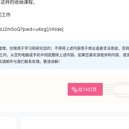
了这样的收纳课程，
们工作
zsdJ2m5oQ?pwd=u4zg[/rihide]
整理，仅限用于学习和研究目的；不得将上述内容用于商业或者非法用途，否
时之内，从您的电脑或手机中彻底删除上述内容。如果您喜欢该程序和内容，请
权请邮件与我们联系处理。敬请谅解！
给TA打赏