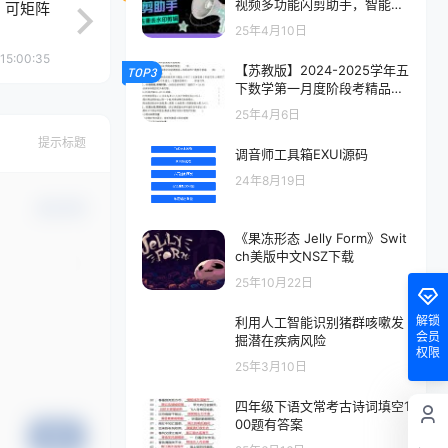
视频多功能闪剪助手，智能去
，可矩阵
重去水印一键剪辑『剪辑软件
25年4月10日
+使用教程』
15:00:35
【苏教版】2024-2025学年五
TOP3
下数学第一月度阶段考精品测
验卷
25年4月6日
提示标题
调音师工具箱EXUI源码
24年8月19日
确认修改
《果冻形态 Jelly Form》Swit
ch美版中文NSZ下载
25年10月22日
解锁
利用人工智能识别猪群咳嗽发
会员
掘潜在疾病风险
权限
25年3月10日
四年级下语文常考古诗词填空1
00题有答案
提交