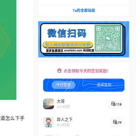
定位到选剧剪辑再到发布技巧，零基础也能快速上
手出单
Ta的全部动态
点击领取今天的签到奖励！
今日签到
连续签到
大哥
118
4小时前
知道怎么下手
异人之下
79
6小时前