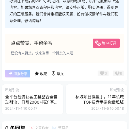
必须在下载后的24个小时之内，从您的电脑或手机中彻底删除上述
内容。如果您喜欢该程序和内容，请支持正版，购买注册，得到更
好的正版服务。我们非常重视版权问题，如有侵权请邮件与我们联
系处理。敬请谅解！
点点赞赏，手留余香
给TA打赏
还没有人赞赏，快来当第一个赞赏的人吧！
0
0
海报分享
收藏
举报
私域引流
私域引流
全平台截流获客工县整合全自
私域项目操盘手，11年私域
动引流，日引2000+精准客户
TOP操盘手带你做私域
【揭秘】
2024-11-1 10:00:17
2024-11-5 10:00:18
0 条回复
文章作者
管理员
A
M