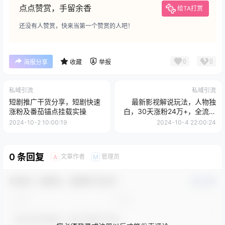
点点赞赏，手留余香
给TA打赏
还没有人赞赏，快来当第一个赞赏的人吧！
0
0
海报分享
收藏
举报
私域引流
私域引流
短剧推广干货分享，短剧快速
最新影视解说玩法，人物独
涨粉及番茄锚点挂载实操
白，30天涨粉24万+，全流程
拆解【揭秘】
2024-10-2 10:00:19
2024-10-4 22:00:24
0 条回复
文章作者
管理员
A
M
欢迎您，新朋友，感谢参与互动！
确认修改