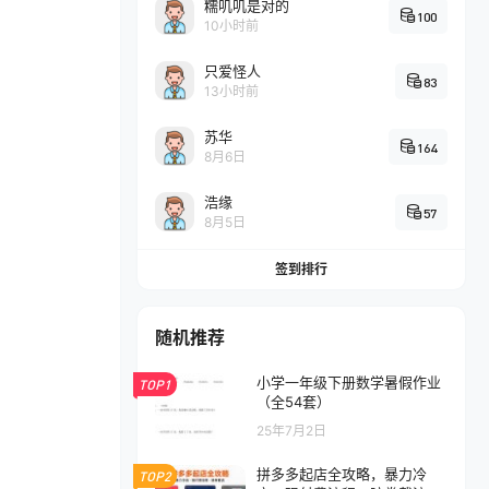
糯叽叽是对的
100
10小时前
只爱怪人
83
13小时前
苏华
164
8月6日
浩缘
57
8月5日
签到排行
随机推荐
小学一年级下册数学暑假作业
TOP1
（全54套）
25年7月2日
拼多多起店全攻略，暴力冷
TOP2