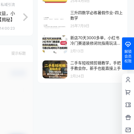
25年4月9日
私域引流
三升四数学必练暑假作业-四上
收益，小
数学
【揭秘】
25年7月9日
14:00:23
新店70天3000多单，小红书
冷门赛道装修闭坑指南玩法，
可通过私域转化不违规课程
2月13日
解锁
提示标题
会员
权限
二手车短视频剪辑教学，手把
手教会你，新手也能直接上手
确认修改
2月24日