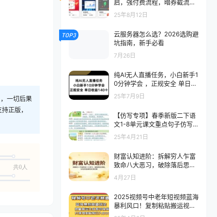
启，强付费流程，暗券截流，
5-7月已验证的方法
25年8月12日
云服务器怎么选？2026选购避
TOP3
坑指南，新手必看
7月26日
纯AI无人直播任务，小白新手1
0分钟学会 ，正规安全 单日收
益140+
25年7月9日
则，一切后果
支持正版，
【仿写专项】春季新版二下语
文1-8单元课文重点句子仿写
（14页）
25年4月21日
财富认知进阶：拆解穷人乍富
致命八大恶习，破除落后思
共0人
维，守住财富避免阶层回落
4月27日
2025视频号中老年短视频蓝海
暴利风口！复制粘贴搬运视频
单日赚800+，无…