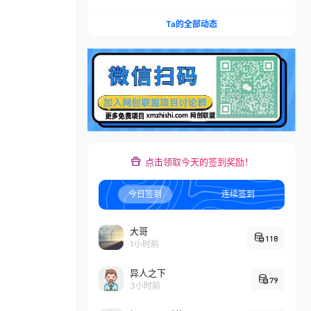
账×IAP付费变现×账号搭建×平台规则×双轨爆发×
回款全流程
Ta的全部动态
点击领取今天的签到奖励！
今日签到
连续签到
大哥
118
1小时前
异人之下
79
3小时前