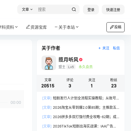
文章
登录
快速注册
学科资料
资源宝库
关于本站
投稿
关于作者
关注
私信
揽月听风
盟主
Lv5
永久会员
文章
评论
关注
粉丝
20515
3
1
23
[文章]
短剧发行人计划全流程实操教程；从账号
00:00
定位到选剧剪辑再到发布技巧，零基础也能快速上
[文章]
2026淘宝从零到爆2.0第85期；主推款五
手出单
项高权重初始设置，改销量评晒秒单快速破零积累
[文章]
2026拼多多双打强付费全攻略-62期；成
基础权重
本推广加托管双剑合璧，系统讲解7种付费玩法优
[文章]
2026TikTok短剧出海实战课：IAA广告分
劣势与选择策略