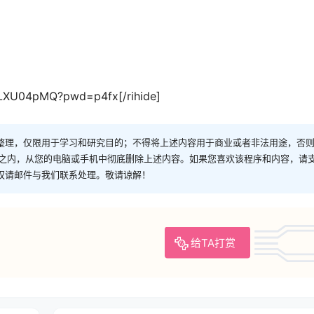
JLXU04pMQ?pwd=p4fx[/rihide]
整理，仅限用于学习和研究目的；不得将上述内容用于商业或者非法用途，否
时之内，从您的电脑或手机中彻底删除上述内容。如果您喜欢该程序和内容，请
权请邮件与我们联系处理。敬请谅解！
给TA打赏