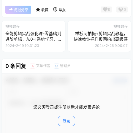
0
0
海报分享
收藏
举报
视频教程
视频教程
全能剪辑实战强化课-零基础到
样板间拍摄+剪辑实战教程，
进阶剪辑，从0-1系统学习，
快速教你把样板间拍出高级感
200节课程加强版！
2024-2-19 10:31:23
2024-2-26 9:00:07
0 条回复
文章作者
管理员
A
M
欢迎您，新朋友，感谢参与互动！
确认修改
您必须登录或注册以后才能发表评论
登录