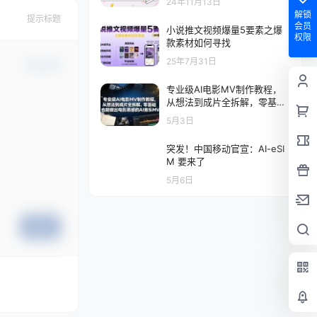
24年11月13日
解锁
提示标题
会员
小说推文视频爆量5要素之爆
权限
款素材如何寻找
25年7月31日
确认修改
专业级AI电影MV制作教程，
从想法到成片全拆解，零基础
也能做出电影质感的AI音乐M
5月3日
V
突发！中国移动官宣：AI-eSI
M 要来了
5月6日
提交