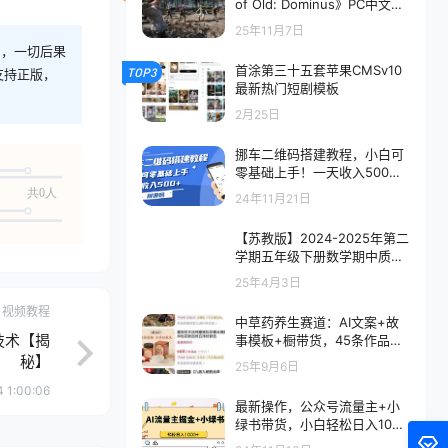
of Old: Dominus》PC中文版
下载-含Build.20685943
25年11月7日
则，一切后果
首涂第三十五套苹果CMSv10
TOP3
支持正版，
最新热门短剧模板
2月25日
挪车二维码搭建教程，小白可
零基础上手！一天收入500
+，(附源码
共0人
24年11月21日
【苏教版】2024-2025年第二
学期五年级下册数学期中质量
精编卷（带答题卡）
25年4月3日
视频教程
中草药养生赛道：AI文案+故
技术【揭
事模板+橱带货，45条作品涨
粉13w+单月变现1万+
秘】
25年9月6日
 1:00:06
最新操作，公众号流量主+小
绿书带货，小白轻松日入1000
+