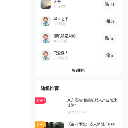
大哥
118
8小时前
异人之下
79
9小时前
糯叽叽是对的
100
16小时前
只爱怪人
83
20小时前
签到排行
随机推荐
京东发布“智能机器人产业加速
TOP1
计划”
25年8月11日
《古老传说：多米努斯/Tales
TOP2