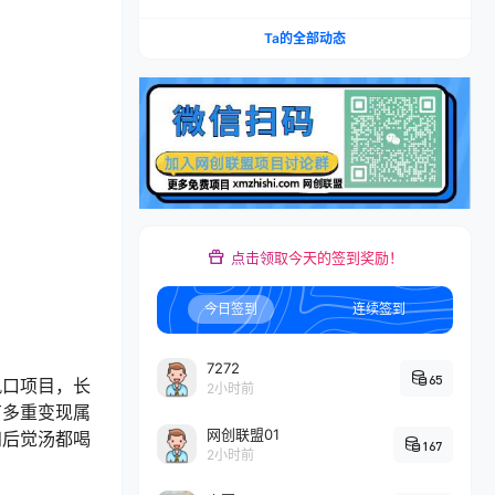
矩阵，多计划低出价，新品爆款差异化投放实操教
学
Ta的全部动态
点击领取今天的签到奖励！
今日签到
连续签到
7272
65
风口项目，长
2小时前
有多重变现属
网创联盟01
知后觉汤都喝
167
2小时前