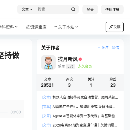
文章
登录
快速注册
学科资料
资源宝库
关于本站
投稿
关于作者
关注
私信
坚持做
揽月听风
盟主
Lv5
永久会员
文章
评论
关注
粉丝
20521
3
1
23
[文章]
机器人自动接待买家自动发货，跟着系统
学拼多多虚拟月入1-5万
[文章]
AI智能广告挂机，躺赚新模式 设备托管运
00:00
行，解放双手持续变现
[文章]
Agent AI智能体零到一系统课；零基础也能
学会自动化实战，从核心概念到Coze工作流搭建
[文章]
2026电商04期淘宝直通车课｜关键词爆打
完整覆盖