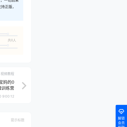
支持正版，
共0人
视频教程
宝妈的0
辑训练营
 9:00:12
解锁
提示标题
会员