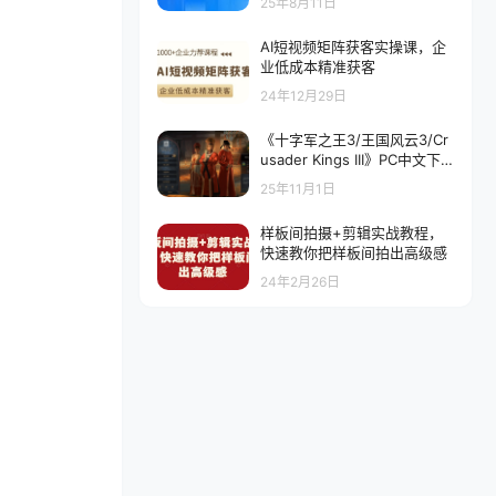
25年8月11日
AI短视频矩阵获客实操课，企
业低成本精准获客
24年12月29日
《十字军之王3/王国风云3/Cr
usader Kings III》PC中文下
载【v1.18.0.1|集成全DLC】
25年11月1日
【含最新DLC溥天之下】
样板间拍摄+剪辑实战教程，
快速教你把样板间拍出高级感
24年2月26日