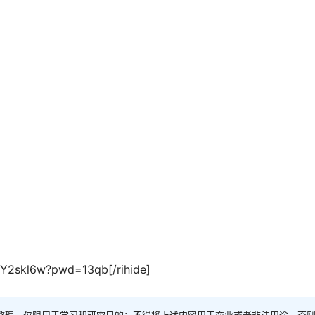
kY2skl6w?pwd=13qb[/rihide]
整理，仅限用于学习和研究目的；不得将上述内容用于商业或者非法用途，否