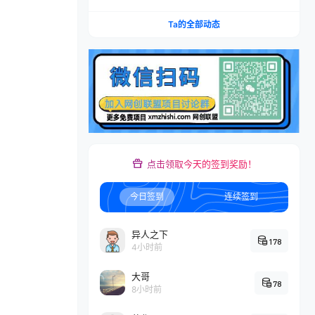
Ta的全部动态
点击领取今天的签到奖励！
今日签到
连续签到
异人之下
178
4小时前
大哥
78
8小时前