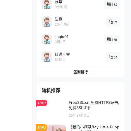
苏华
164
9小时前
浩缘
57
20小时前
linqiu01
185
8月5日
日进斗金
54
8月5日
签到排行
随机推荐
FreeSSL.cn 免费HTTPS证书,
TOP1
免费SSL证书
25年3月10日
《我的小柯基/My Little Pupp
TOP2