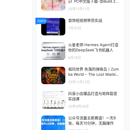
y》PC中文版下载-含Build.20
683847
25年11月11日
首饰短视频带货实战
TOP3
1月20日
火星老师·Hermes Agent打造
你的DeepSeek飞书机器人
6月18日
祖玛世界 失落的弹珠岛丨Zum
ba World – The Lost Marble
Island
25年11月13日
抖音小店爆品打造与矩阵裂变
实战课
25年9月26日
公众号流量主新赛道！一天8
张，每天10分钟，无脑操作