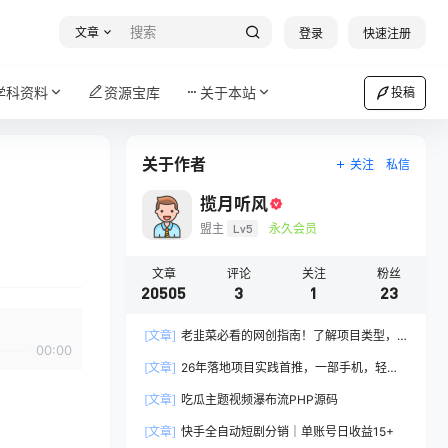
文章
登录
快速注册
学科资料
资源宝库
关于本站
投稿
关于作者
关注
私信
揽月听风
盟主
Lv5
永久会员
文章
评论
关注
粉丝
20505
3
1
23
[文章]
老韭菜必看的网创指南！了解项目类型，
00:00
才能找到好的项目，才能拿到想要的结果
[文章]
26年落地项目实践首推，一部手机，轻松
日入500+，长期稳定
[文章]
吃瓜主题视频瀑布流PHP源码
[文章]
快手全自动短剧分销｜单账号日收益15+