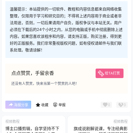
温馨提示：本站提供的一切软件、教程和内容信息都来自网络收集
整理，仅限用于学习和研究目的；不得将上述内容用于商业或者非
法用途，否则，一切后果请用户自负，版权争议与本站无关。用户
必须在下载后的24个小时之内，从您的电脑或手机中彻底删除上述
内容。如果您喜欢该程序和内容，请支持正版，购买注册，得到更
好的正版服务。我们非常重视版权问题，如有侵权请邮件与我们联
系处理。敬请谅解！
点点赞赏，手留余香
给TA打赏
还没有人赞赏，快来当第一个赞赏的人吧！
0
0
海报分享
收藏
举报
视频教程
视频教程
博主口播剪辑，自学坚持不下
旗成说剧解说课，专注经典影