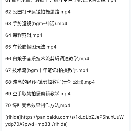
61 抛可乐瓶，转扇子，绿叶变色等花式转场集锦.mp4
62 公园打卡运镜拍摄思路.mp4
63 手势运镜(bgm-神话).mp4
64 课程剪辑,mp4
65 车轮胎抠图玩法,mp4
66 白娘子音乐技术流剪辑调速教学,mp4
67 技术流(bgm十年笔记)拍摄教学.mp4
68(难念的经)运镜剪辑教程(晋祠公园).mp4
69 空手取物拍摄剪辑教学,mp4
70 绿叶变色效果制作方法,mp4
[rihide]https://pan.baidu.com/s/1kLqLbZJeP5huhUuW
ydp70A?pwd=mp88[/rihide]