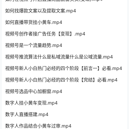
如何找爆款文案以及提取文案.mp4
如何直播带货挂小黄车.mp4
视频号创作者接广告任务【变现】.mp4
视频号是一个流量趋势.mp4
视频号推流算法什么是私域流量什么是公域流量.mp4
视频号新人小白热门必经的四个阶段【前言一】必看.mp4
视频号新人小白热门必经的四个阶段【完结】必看.mp4
视频号选品中心加橱窗.mp4
数字人挂小黄车变现.mp4
数字人直播搭建.mp4
数字人作品结合小黄车过审.mp4