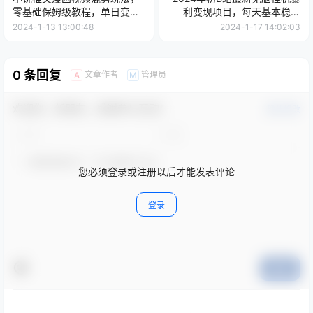
零基础保姆级教程，单日变现
利变现项目，每天基本稳定
500+
300+
2024-1-13 13:00:48
2024-1-17 14:02:03
0 条回复
文章作者
管理员
A
M
欢迎您，新朋友，感谢参与互动！
确认修改
您必须登录或注册以后才能发表评论
登录
提交