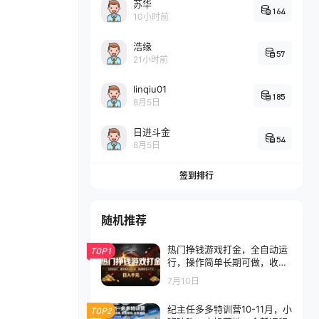
苏华
164
10小时前
浩缘
57
21小时前
linqiu01
185
8月5日
日进斗金
54
8月5日
签到排行
随机推荐
热门挣钱游戏打金，全自动运
TOP1
行，操作简单长期可做，收益
稳定日入千元，新手可做【揭
7月10日
秘】
纪主任多多特训营10-11月，小
TOP2