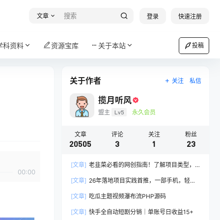
文章
登录
快速注册
学科资料
资源宝库
关于本站
投稿
关于作者
关注
私信
揽月听风
盟主
Lv5
永久会员
文章
评论
关注
粉丝
20505
3
1
23
[文章]
老韭菜必看的网创指南！了解项目类型，
00:00
才能找到好的项目，才能拿到想要的结果
[文章]
26年落地项目实践首推，一部手机，轻松
日入500+，长期稳定
[文章]
吃瓜主题视频瀑布流PHP源码
[文章]
快手全自动短剧分销｜单账号日收益15+