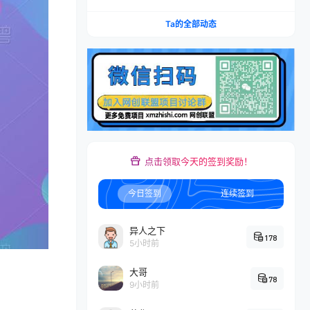
Ta的全部动态
点击领取今天的签到奖励！
今日签到
连续签到
异人之下
178
5小时前
大哥
78
9小时前