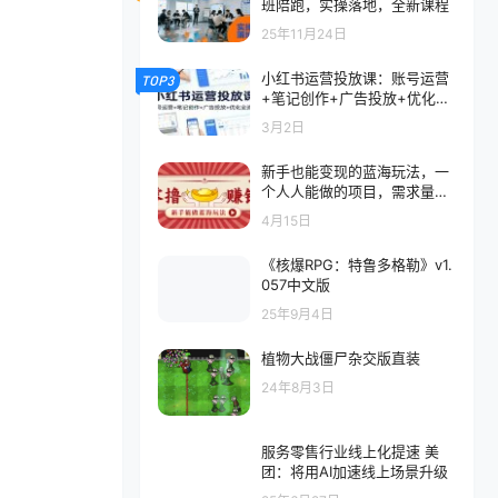
班陪跑，实操落地，全新课程
25年11月24日
小红书运营投放课：账号运营
TOP3
+笔记创作+广告投放+优化全
流程
3月2日
新手也能变现的蓝海玩法，一
个人人能做的项目，需求量极
大日入300+！
4月15日
《核爆RPG：特鲁多格勒》v1.
057中文版
25年9月4日
植物大战僵尸杂交版直装
24年8月3日
服务零售行业线上化提速 美
团：将用AI加速线上场景升级