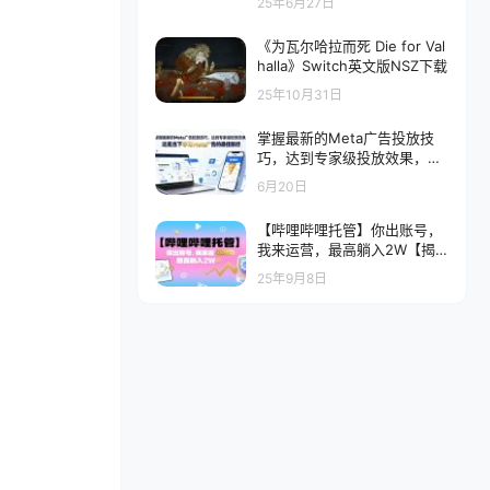
25年6月27日
《为瓦尔哈拉而死 Die for Val
halla》Switch英文版NSZ下载
25年10月31日
掌握最新的Meta广告投放技
巧，达到专家级投放效果，这
是当下学习Meta广告的最佳路
6月20日
径【原创双语字幕】
【哔哩哔哩托管】你出账号，
我来运营，最高躺入2W【揭
秘】
25年9月8日