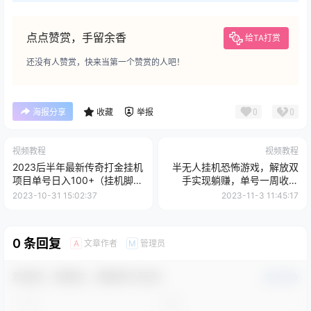
点点赞赏，手留余香
给TA打赏
还没有人赞赏，快来当第一个赞赏的人吧！
0
0
海报分享
收藏
举报
视频教程
视频教程
2023后半年最新传奇打金挂机
半无人挂机恐怖游戏，解放双
项目单号日入100+（挂机脚本
手实现躺赚，单号一周收入
+详细教程）
1500+【揭秘】
2023-10-31 15:02:37
2023-11-3 11:45:17
0 条回复
文章作者
管理员
A
M
欢迎您，新朋友，感谢参与互动！
确认修改