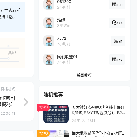
081200
130
2小时前
则，一切后果
支持正版，
浩缘
184
3小时前
7272
65
7小时前
共0人
网创联盟01
167
7小时前
签到排行
直播技巧
随机推荐
拆卡吸引
【揭秘】
五大社媒·短视频获客线上课(T
TOP1
K/INS/FB/YTB/视频号)，B2B
22:00:11
外贸工厂短视频线上班
24年12月18日
当天能收益的3个小项目拆解_
TOP2