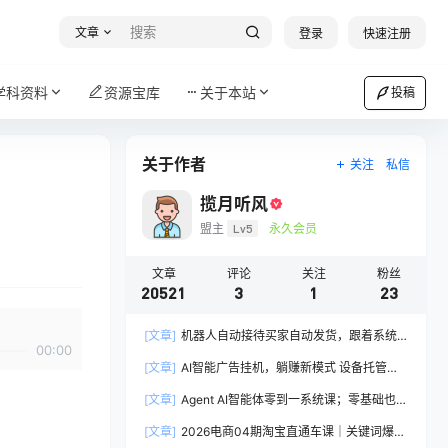
文章
登录
快速注册
学科资料
资源宝库
关于本站
投稿
关于作者
关注
私信
揽月听风
盟主
Lv5
永久会员
文章
评论
关注
粉丝
20521
3
1
23
[文章]
机器人自动接待买家自动发货，跟着系统
00:00
学拼多多虚拟月入1-5万
[文章]
AI智能广告挂机，躺赚新模式 设备托管运
行，解放双手持续变现
[文章]
Agent AI智能体零到一系统课；零基础也能
学会自动化实战，从核心概念到Coze工作流搭建
[文章]
2026电商04期淘宝直通车课｜关键词爆打
完整覆盖