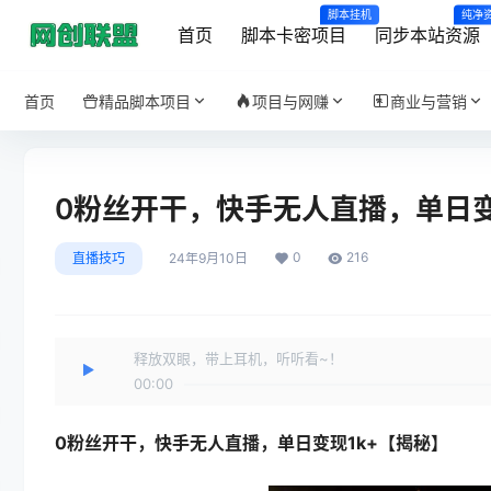
脚本挂机
纯净
首页
脚本卡密项目
同步本站资源
首页
精品脚本项目
项目与网赚
商业与营销
0粉丝开干，快手无人直播，单日变
0
216
直播技巧
24年9月10日
释放双眼，带上耳机，听听看~！
00:00
0粉丝开干，
快手无人直播
，单日变现1k+【揭秘】