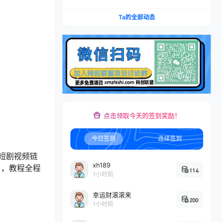
矩阵，多计划低出价，新品爆款差异化投放实操教
学
Ta的全部动态
点击领取今天的签到奖励！
今日签到
连续签到
短剧视频链
xh189
了，教程全程
114
1小时前
幸运财滚滚来
200
1小时前