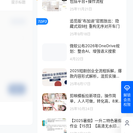
包括平台+操作流程
提示标题
25年11月21日
追觅版“布加迪”官图放出：隐
TOP3
确认修改
藏式双B柱 重构无序对开车门
25年9月18日
微软公布2026年OneDrive规
划：整合AI、增强语义搜索
4月22日
2025短剧创业全流程拆解，爆
款内容形式解析，混剪实操与
团队运营指南
25年6月17日
提交
解锁
剪映模板拉新项目，操作简
会员
单，人人可做，转化高，8米
权限
一单，一天收益1k+
25年10月24日
【2025暑假】一升二特色暑假
作业【15页】【高清无水印直
接可打印】