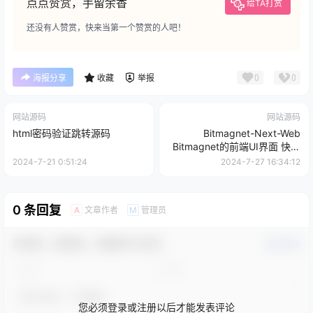
点点赞赏，手留余香
给TA打赏
还没有人赞赏，快来当第一个赞赏的人吧！
0
0
海报分享
收藏
举报
网站源码
网站源码
html密码验证跳转源码
Bitmagnet-Next-Web
Bitmagnet的前端UI界面 快速
搭建属于自己的磁力搜索引擎
2024-7-21 0:51:24
2024-7-27 16:34:12
0 条回复
文章作者
管理员
A
M
欢迎您，新朋友，感谢参与互动！
确认修改
您必须登录或注册以后才能发表评论