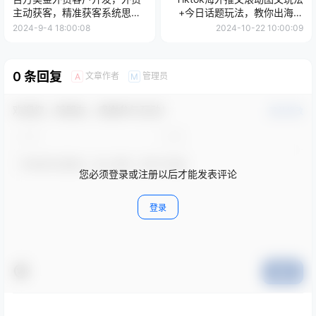
主动获客，精准获客系统思
+今日话题玩法，教你出海赚
维，大客户收割机
美金
2024-9-4 18:00:08
2024-10-22 10:00:09
0 条回复
文章作者
管理员
A
M
欢迎您，新朋友，感谢参与互动！
确认修改
您必须登录或注册以后才能发表评论
登录
提交