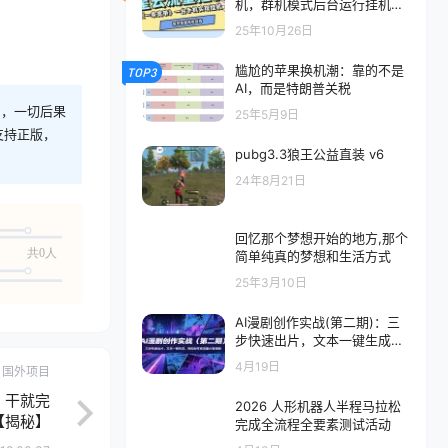
机，群机模式后台运行挂机项
目一条宽带最高2500+一个月
25年10月26日
『内部渠道+使用教程』
尴尬的苹果换机潮：靠的不是
TOP3
AI，而是特朗普关税
则，一切后果
25年5月9日
支持正版，
pubg3.3狼王公益直装 v6
24年8月21日
回忆那个梦想开始的地方,那个
共0人
简单纯真的梦想和生活方式
25年3月10日
AI漫剧创作实战(第二期)：三
步快速出片，文本一键生成，
轻松制作高流量AI客漫剧
4月19日
国外项目
，干就完
2026 人形机器人半程马拉松
【揭秘】
完成全流程全要素测试活动