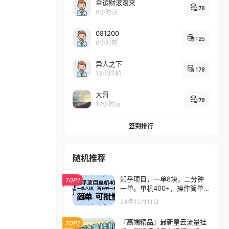
幸运财滚滚来
78
6小时前
081200
125
6小时前
异人之下
178
13小时前
大哥
78
17小时前
签到排行
随机推荐
知乎项目，一单8块，二分钟
TOP1
一单。单机400+，操作简单
可批量。
24年12月11日
『高端精品』最新星云流量挂
TOP2