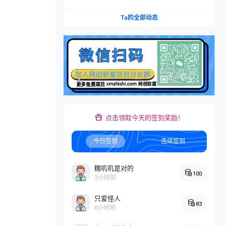
300+
Ta的全部动态
点击领取今天的签到奖励！
今日签到
连续签到
糯叽叽是对的
100
2小时前
只爱怪人
83
6小时前