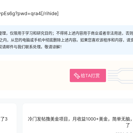
-ypEs6g?pwd=qra4[/rihide]
整理，仅限用于学习和研究目的；不得将上述内容用于商业或者非法用途，否
时之内，从您的电脑或手机中彻底删除上述内容。如果您喜欢该程序和内容，请
权请邮件与我们联系处理。敬请谅解！
给TA打赏
了3
冷门发帖撸美金项目，月收益1000+美金，简单无脑
了