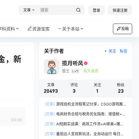
文章
登录
快速注册
学科资料
资源宝库
关于本站
投稿
关于作者
关注
私信
金，新
揽月听风
盟主
Lv5
永久会员
文章
评论
关注
粉丝
20493
3
1
23
[文章]
游戏挂机全流程笔记分享，CSGO游戏搬
砖，小白看了当天学会见收益
[文章]
电商财务合规与税务优化指南：增值税+企
00:00
税+个税全覆盖，财务制度搭建落地纳税筹划方案
[文章]
AI短剧实战课：高效工作流×AI审美×爆款
拆解×文案角色场景分镜×LibTV进阶×站位控制×
[文章]
番茄达人变现新玩法，全自动运行 每日
从脚本到成片交付全流程