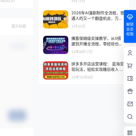
18:00:37
4月13日
2026年AI漫剧制作全流程，普
通人的又一个翻盘机会，万播
最高可获取200-300+收益
解锁
3月20日
提示标题
会员
权限
播客保姆级实操教学，从0搭
建到开播全流程，零经验也能
确认修改
做，低粉也能高变现
25年9月17日
拼多多开店运营课程： 蓝海变
现玩法，轻松实现睡后收入 零
基础小白也可…
25年10月9日
提交