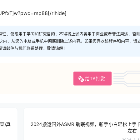
FUPfxTjw?pwd=mp88[/rihide]
整理，仅限用于学习和研究目的；不得将上述内容用于商业或者非法用途，否
时之内，从您的电脑或手机中彻底删除上述内容。如果您喜欢该程序和内容，请
权请邮件与我们联系处理。敬请谅解！
给TA打赏
查)真
2024搬运国外ASMR 助眠视频，新手小白轻松上手 日
左右
2024-4-14