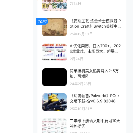
7月4日
《药剂工艺 炼金术士模拟器 P
TOP3
otion Craft》Switch美版中文
NSZ下载 – 含1.1.0.5补丁
25年12月10日
AI优化简历，日入700+，202
6就业难，市场巨大，超暴
力！
2月24日
简单挂机美女热舞月入2-5万
加，可矩阵
24年2月28日
《幻兽帕鲁/Palworld》PC中
文版下载-含v0.6.9.82048
25年10月31日
二年级下册语文期中复习10天
冲刺提优