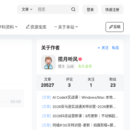
文章
登录
快速注册
学科资料
资源宝库
关于本站
投稿
关于作者
关注
私信
揽月听风
盟主
Lv5
永久会员
文章
评论
关注
粉丝
20527
3
1
23
[文章]
AI CodeX实战课｜Windows/Mac 本地部
00:00
署｜API 对接调通｜Skill 自制｜漫剧剪辑｜网站
[文章]
2026亚马逊实战通关特训营-2026更新，
VR 项目｜AI项目落地全教程
多维选品+渐进式打法+AI应用，从0到1打造盈利
[文章]
2026抖店运营新课｜8月更新｜不动销起
店铺
店+商品卡爆发｜达人玩法+店群批量复制｜轻松
[文章]
同城IP30天特训营-更新｜拍摄剪辑+脚本
玩转抖音小店全域流量