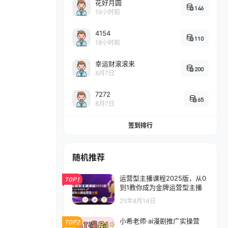
花好月圆
146
16小时前
4154
110
18小时前
幸运财滚滚来
200
8月7日
7272
65
8月7日
签到排行
随机推荐
运营型主播课程2025版，从0
TOP1
到1教你成为金牌运营型主播
25年8月14日
小希老师·ai漫剧推广实操营
TOP2