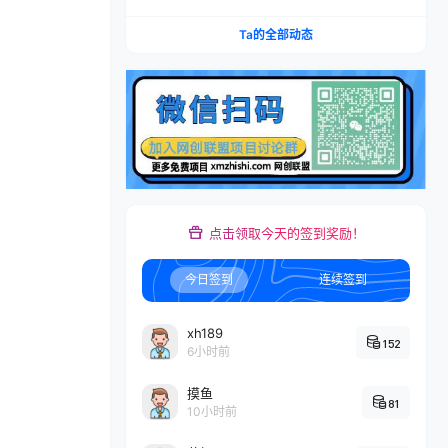
文案+引流成交，打爆本地流量提升门店业绩实操
教学
Ta的全部动态
点击领取今天的签到奖励！
今日签到
连续签到
xh189
152
6小时前
摸鱼
81
10小时前