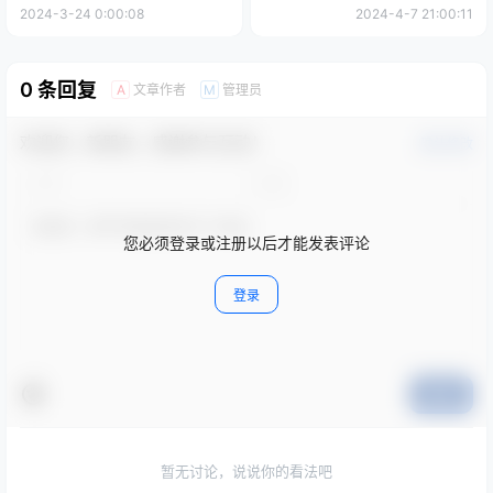
入4500美刀【揭秘】
真正的长久稳定项目 日入
2024-3-24 0:00:08
2024-4-7 21:00:11
1500+【揭秘】
0 条回复
文章作者
管理员
A
M
欢迎您，新朋友，感谢参与互动！
确认修改
您必须登录或注册以后才能发表评论
登录
提交
暂无讨论，说说你的看法吧