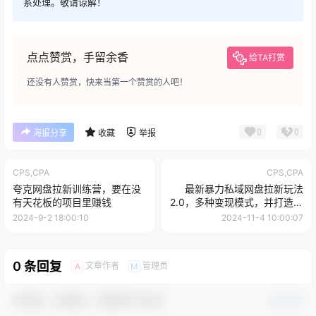
系处理。敬请谅解！
点点赞赏，手留余香
给TA打赏
还没有人赞赏，快来当第一个赞赏的人吧！
0
0
海报分享
收藏
举报
CPS,CPA
CPS,CPA
夸克网盘拉新训练营，要在没
最新暴力私域网盘拉新玩法
有天花板的项目里赚钱
2.0，多种变现模式，并打造私
域回流，轻松日入500+【揭
2024-9-2 18:00:10
2024-11-4 10:00:07
秘】
0 条回复
文章作者
管理员
A
M
欢迎您，新朋友，感谢参与互动！
确认修改