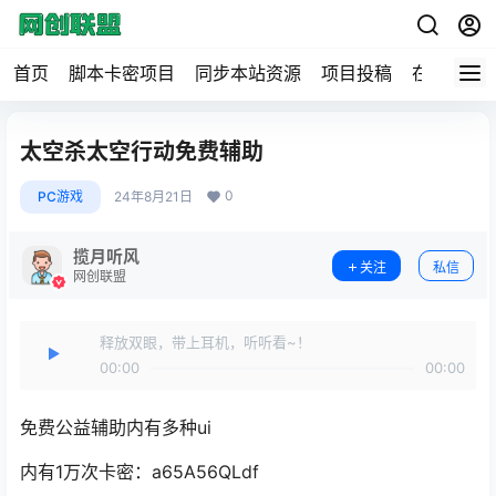
首页
脚本卡密项目
同步本站资源
项目投稿
在线工具
太空杀太空行动免费辅助
0
PC游戏
24年8月21日
揽月听风
关注
私信
网创联盟
释放双眼，带上耳机，听听看~！
00:00
00:00
免费公益辅助内有多种ui
内有1万次卡密：a65A56QLdf