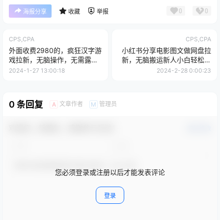
0
0
海报分享
收藏
举报
CPS,CPA
CPS,CPA
外面收费2980的，疯狂汉字游
小红书分享电影图文做网盘拉
戏拉新，无脑操作，无需露
新，无脑搬运新人小白轻松上
脸，寒假必做(素材+教程+保
手，5分钟一个作品，日收益
2024-1-27 13:00:18
2024-2-28 0:00:23
姆级教学)
1000+【揭秘】
0 条回复
文章作者
管理员
A
M
欢迎您，新朋友，感谢参与互动！
确认修改
您必须登录或注册以后才能发表评论
登录