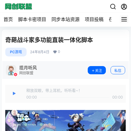
首页
脚本卡密项目
同步本站资源
项目投稿
在线工具
奇葩战斗家多功能直装一体化脚本
0
PC游戏
24年8月4日
揽月听风
关注
私信
网创联盟
释放双眼，带上耳机，听听看~！
00:00
00:00