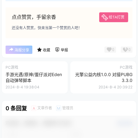
点点赞赏，手留余香
给TA打赏
还没有人赞赏，快来当第一个赞赏的人吧！
0
0
海报分享
收藏
举报
PC游戏
PC游戏
手游光遇/原神/蛋仔派对Eden
光擎公益内核1.0.0 对接PUBG
自动弹琴脚本
3.3.0
2024-8-4 19:38:04
2024-8-4 20:39:22
0 条回复
文章作者
管理员
A
M
欢迎您，新朋友，感谢参与互动！
确认修改