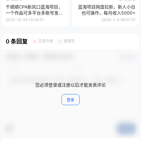
千顺顺CPA新风口蓝海项目，
蓝海项目网盘拉新，新人小白
一个作品可多平台多账号发
也可操作，每月收入5000+
布，每月躺赚10W+【揭秘】
2023-12-24 10:24:01
2024-1-4 18:07:10
0 条回复
文章作者
管理员
A
M
欢迎您，新朋友，感谢参与互动！
确认修改
您必须登录或注册以后才能发表评论
登录
提交