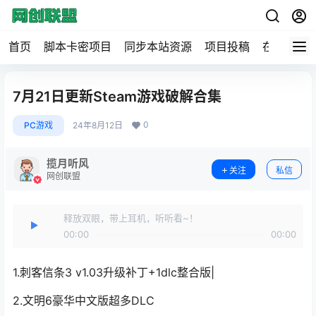
首页
脚本卡密项目
同步本站资源
项目投稿
在线工具
7月21日更新Steam游戏破解合集
0
PC游戏
24年8月12日
揽月听风
关注
私信
网创联盟
释放双眼，带上耳机，听听看~！
00:00
00:00
1.刺客信条3 v1.03升级补丁+1dlc整合版|
2.文明6豪华中文版超多DLC