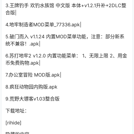
3.王牌钓手 欢钓水族馆 中文版 本体+v1.2.1升补+2DLC整
合版|
4.地牢制造者MOD菜单_77336.apk|
5.破门而入 v1.1.24 内置MOD菜单功能，注意：部分新系
统不兼容！.apk|
6.苏打地牢2 v1.2.0 内置功能菜单： 1、无限上限 2、用金
币免费购物.apk|
7.办公室冒险 MOD版.apk|
8.疯狂动物园内购版.apk
9.荒野大镖客v1.03整合版
下载地址：
[rihide]