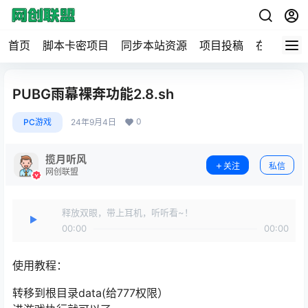
首页
脚本卡密项目
同步本站资源
项目投稿
在线工具
PUBG雨幕裸奔功能2.8.sh
0
PC游戏
24年9月4日
揽月听风
关注
私信
网创联盟
释放双眼，带上耳机，听听看~！
00:00
00:00
使用教程：
转移到根目录data(给777权限）