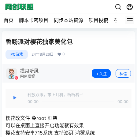
首页
脚本卡密项目
同步本站资源
项目投稿
在线工具
香肠派对樱花独家美化包
0
PC游戏
24年8月26日
揽月听风
关注
私信
网创联盟
释放双眼，带上耳机，听听看~！
00:00
00:00
樱花改文件 免root 框架
可以在桌面上直接开启功能就有效果
樱花支持安卓7
15系统
支持澎湃 鸿蒙系统