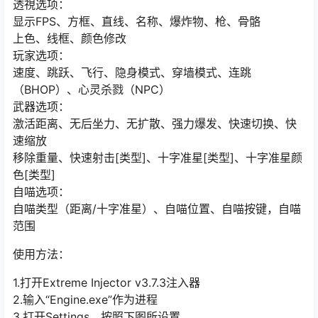
透視选项：
显示FPS、方框、直线、名称、爆炸物、枪、骨骼
上色、线框、颜色修改
玩家选项：
速度、跳跃、飞行、隐身模式、穿墙模式、连跳
（BHOP）、心灵杀戮（NPC）
武器选项：
激活距离、无后坐力、无扩散、强力爆发、快速切换、快
速缩放
移除重量、快速射击[类型]、十字准星[类型]、十字准星颜
色[类型]
自喵选项：
自喵类型（距离/十字准星）、自喵位置、自喵按键，自喵
范围
使用方法：
1.打开Extreme Injector v3.7.3注入器
2.输入“Engine.exe”作为进程
3.打开Settings，按照下图所设置