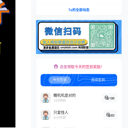
辑·小红书流量·AI智能体｜低成本打造个人变现小
生意全套教学
Ta的全部动态
点击领取今天的签到奖励！
今日签到
连续签到
糯叽叽是对的
100
3分钟前
只爱怪人
83
4小时前