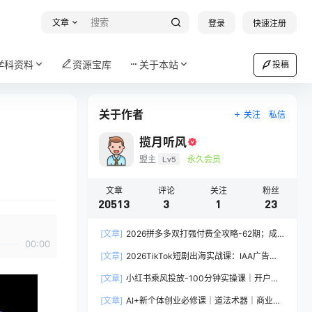
文章
登录
快速注册
学科资料
资源宝库
关于本站
投稿
关于作者
关注
私信
揽月听风
盟主
Lv5
永久会员
文章
评论
关注
粉丝
20513
3
1
23
[文章]
2026拼多多双打强付费全攻略-62期；成
00:00
本推广加托管双剑合璧，系统讲解7种付费玩法优
[文章]
2026TikTok短剧出海实战课：IAA广告分
劣势与选择策略
账×IAP付费变现×账号搭建×平台规则×双轨爆发×
[文章]
小红书乘风投放-100分钟实操课｜开户返
回款全流程
点·标准投搭建·莱卡定向，新店建模撬动笔记自然
[文章]
AI+新个体创业必修课｜道法术器｜商业逻
流量全套教学