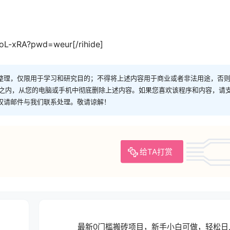
uoL-xRA?pwd=weur[/rihide]
整理，仅限用于学习和研究目的；不得将上述内容用于商业或者非法用途，否
时之内，从您的电脑或手机中彻底删除上述内容。如果您喜欢该程序和内容，请
权请邮件与我们联系处理。敬请谅解！
给TA打赏
最新0门槛搬砖项目，新手小白可做，轻松日入