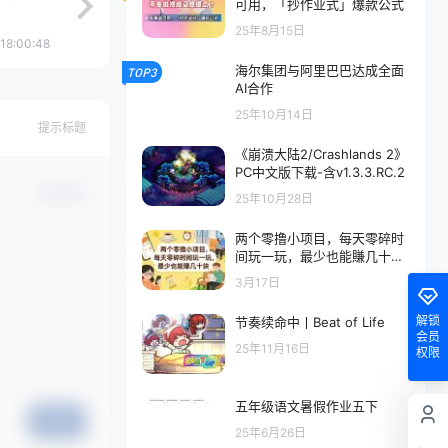
可用，「抄作业式」爆款公式
25年8月15日
18:00:48
海尔集团与阿里巴巴达成全面
TOP3
AI合作
25年10月14日
提示标题
《崩溃大陆2/Crashlands 2》
PC中文版下载-含v1.3.3.RC.2
确认修改
25年10月28日
两个零撸小项目，每天零碎时
间玩一玩，最少也能賺几十米
【揭秘】
3月17日
解锁
节奏续命中丨Beat of Life
会员
25年11月16日
权限
五年级语文暑假作业五下
提交
25年6月26日