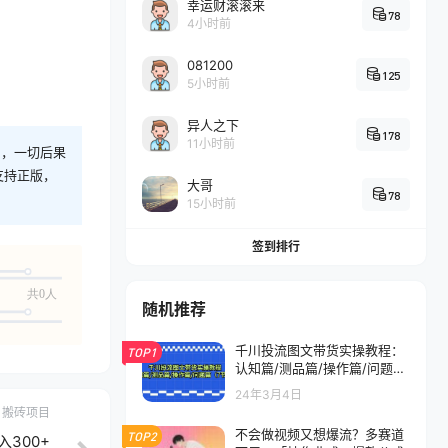
幸运财滚滚来
78
4小时前
081200
125
5小时前
异人之下
178
11小时前
则，一切后果
支持正版，
大哥
78
15小时前
签到排行
共0人
随机推荐
千川投流图文带货实操教程：
TOP1
认知篇/测品篇/操作篇/问题篇
(7节课)
24年3月4日
搬砖项目
不会做视频又想爆流？多赛道
TOP2
300+