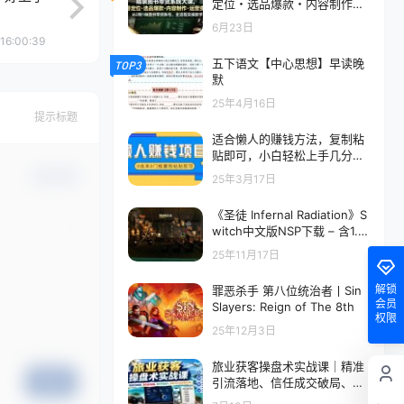
定位・选品爆款・内容制作・
运营变现，从0到1做图书带货
6月23日
账号，全流程实操教学
16:00:39
五下语文【中心思想】早读晚
TOP3
默
25年4月16日
提示标题
适合懒人的赚钱方法，复制粘
贴即可，小白轻松上手几分钟
就搞定
确认修改
25年3月17日
《圣徒 Infernal Radiation》S
witch中文版NSP下载 – 含1.1.
0补丁
25年11月17日
解锁
罪恶杀手 第八位统治者丨Sin
会员
Slayers: Reign of The 8th
权限
25年12月3日
旅业获客操盘术实战课｜精准
引流落地、信任成交破局、账
提交
号守盘迭代、旅游行业业绩突