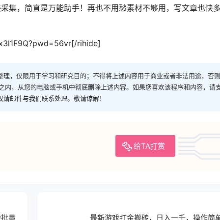
接采集，简直是万能助手！再也不用愁素材不够用，写文章也快
x3l1F9Q?pwd=56vr[/rihide]
整理，仅限用于学习和研究目的；不得将上述内容用于商业或者非法用途，否
时之内，从您的电脑或手机中彻底删除上述内容。如果您喜欢该程序和内容，请
权请邮件与我们联系处理。敬请谅解！
给TA打赏
能批量
最新游戏打金搬砖，日入一千，操作简