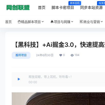
脚本挂机
纯净
首页
脚本卡密项目
同步本站资源
首页
精品脚本项目
项目与网赚
商业与营销
【黑科技】+Ai掘金3.0，快速
0
194
搬砖项目
24年6月30日
释放双眼，带上耳机，听听看~！
00:00