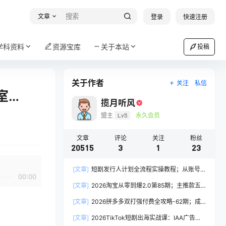
文章
登录
快速注册
学科资料
资源宝库
关于本站
投稿
关于作者
关注
私信
室…
揽月听风
盟主
Lv5
永久会员
文章
评论
关注
粉丝
20515
3
1
23
[文章]
短剧发行人计划全流程实操教程；从账号
00:00
定位到选剧剪辑再到发布技巧，零基础也能快速上
[文章]
2026淘宝从零到爆2.0第85期；主推款五
手出单
项高权重初始设置，改销量评晒秒单快速破零积累
[文章]
2026拼多多双打强付费全攻略-62期；成
基础权重
本推广加托管双剑合璧，系统讲解7种付费玩法优
[文章]
2026TikTok短剧出海实战课：IAA广告分
劣势与选择策略