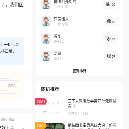
糯叽叽是对的
多了，我们团
100
10小时前
只爱怪人
83
13小时前
苏华
164
8月6日
则，一切后果
支持正版，
浩缘
57
8月5日
签到排行
共0人
随机推荐
三下人教版数学第四单元测试
TOP1
卷-2
25年3月18日
搬砖项目
精装图书带货系统大课，起号
TOP2
单好上手