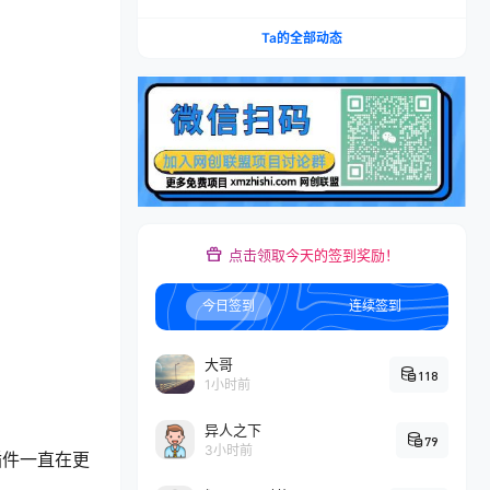
账×IAP付费变现×账号搭建×平台规则×双轨爆发×
回款全流程
Ta的全部动态
点击领取今天的签到奖励！
今日签到
连续签到
大哥
118
1小时前
异人之下
79
3小时前
插件一直在更