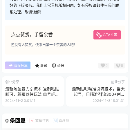
好的正版服务。我们非常重视版权问题，如有侵权请邮件与我们联
系处理。敬请谅解！
点点赞赏，手留余香
给TA打赏
还没有人赞赏，快来当第一个赞赏的人吧！
0
0
海报分享
收藏
举报
创业分享
创业分享
最新闲鱼暴力引流术 复制粘贴
最新贴吧精准引流技术，当天
即可，颠覆以往玩法 单号轻松
起号，日精准引流300+创业
日引500+创业粉
粉，操作简单，可...
2024-11-2 0:01:11
2024-11-8 18:01:31
0 条回复
文章作者
管理员
A
M