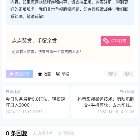
内容。如果您喜欢该程序和内容，请支持正版，购买注册，得到更
好的正版服务。我们非常重视版权问题，如有侵权请邮件与我们联
系处理。敬请谅解！
点点赞赏，手留余香
给TA打赏
还没有人赞赏，快来当第一个赞赏的人吧！
0
0
海报分享
收藏
举报
自媒体类
自媒体类
今日头条最新9.0玩法，轻松矩
抖音影视搬运技术：剪映电脑
阵日入2000+
版+手机剪映，去水印找题
材，发布策略
2024-11-18 12:02:53
2024-11-18 14:01:35
0 条回复
文章作者
管理员
A
M