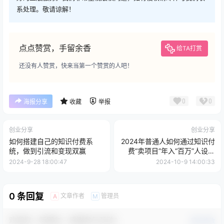
系处理。敬请谅解！
点点赞赏，手留余香
给TA打赏
还没有人赞赏，快来当第一个赞赏的人吧！
0
0
海报分享
收藏
举报
创业分享
创业分享
如何搭建自己的知识付费系
2024年普通人如何通过知识付
统，做到引流和变现双赢
费“卖项目”年入“百万”人设搭
建-黑科技...
2024-9-28 18:00:47
2024-10-9 14:00:33
0 条回复
文章作者
管理员
A
M
欢迎您，新朋友，感谢参与互动！
确认修改