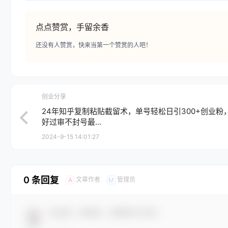
点点赞赏，手留余香
还没有人赞赏，快来当第一个赞赏的人吧！
创业分享
24年知乎复制粘贴截留术，单号轻松日引300+创业粉
好过审不封号最...
2024-9-15 14:01:27
0 条回复
文章作者
管理员
A
M
欢迎您，新朋友，感谢参与互动！