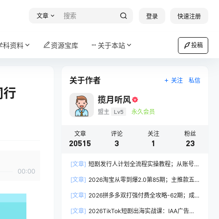
文章
登录
快速注册
学科资料
资源宝库
关于本站
投稿
关于作者
关注
私信
同行
揽月听风
盟主
Lv5
永久会员
文章
评论
关注
粉丝
20515
3
1
23
[文章]
短剧发行人计划全流程实操教程；从账号
00:00
定位到选剧剪辑再到发布技巧，零基础也能快速上
[文章]
2026淘宝从零到爆2.0第85期；主推款五
手出单
项高权重初始设置，改销量评晒秒单快速破零积累
[文章]
2026拼多多双打强付费全攻略-62期；成
基础权重
本推广加托管双剑合璧，系统讲解7种付费玩法优
[文章]
2026TikTok短剧出海实战课：IAA广告分
劣势与选择策略