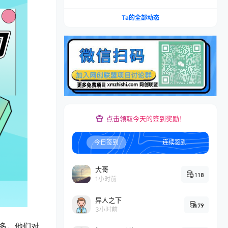
账×IAP付费变现×账号搭建×平台规则×双轨爆发×
回款全流程
Ta的全部动态
点击领取今天的签到奖励！
今日签到
连续签到
大哥
118
1小时前
异人之下
79
3小时前
多，他们对