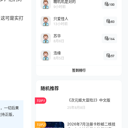
糯叽叽是对的
100
9小时前
，这可是实打
只爱怪人
83
13小时前
苏华
164
8月6日
浩缘
57
8月5日
签到排行
随机推荐
《次元姬大冒险2》中文版
TOP1
则，一切后果
25年8月8日
支持正版，
2026年7月注册卡秒掉二核技
TOP2