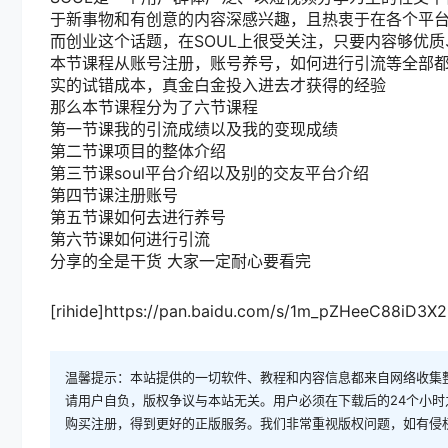
于新事物和有创意的内容深感兴趣，且热衷于在各个平
而创业这个话题，在SOUL上很受关注，只要内容够优质
本节课程从账号注册，账号养号，如何进行引流等全部
实的试错成本，真金白金投入进去才获得的经验
那么本节课程分为了六节课程
第一节课我的引流成绩以及我的变现成绩
第二节课项目的整体介绍
第三节课soul平台介绍以及别的交友平台介绍
第四节课注册账号
第五节课如何去进行养号
第六节课如何进行引流
分享的全是干货 大家一定耐心要看完
[rihide]https://pan.baidu.com/s/1m_pZHeeC88iD3
温馨提示：本站提供的一切软件、教程和内容信息都来自网络收集
请用户自负，版权争议与本站无关。用户必须在下载后的24个小
购买注册，得到更好的正版服务。我们非常重视版权问题，如有侵