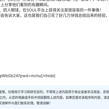
台上分享他们看到的有趣瞬间。
、抓人眼球，在SOUL平台上获得关注是很容易的一件事情！
都会告诉大家，这也是我们自己花了好几万块钱总结出来的经验
X2pWbGb2A?pwd=mchu[/rihide]
整理，仅限用于学习和研究目的；不得将上述内容用于商业或者非法用途，否
时之内，从您的电脑或手机中彻底删除上述内容。如果您喜欢该程序和内容，请
权请邮件与我们联系处理。敬请谅解！