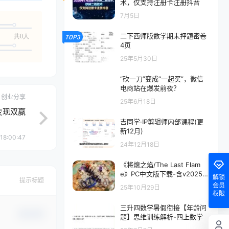
术，仅支持注册卡注册抖音
7月5日
二下西师版数学期末押题密卷
共0人
TOP3
4页
25年5月30日
“砍一刀”变成“一起买”，微信
电商站在爆发前夜？
创业分享
25年6月18日
变现双赢
吉同学·IP剪辑师内部课程(更
新12月)
18:00:47
24年12月18日
《将熄之焰/The Last Flam
e》PC中文版下载-含v20250
解锁
提示标题
917
会员
25年10月29日
权限
三升四数学暑假衔接【年龄问
确认修改
题】思维训练解析-四上数学