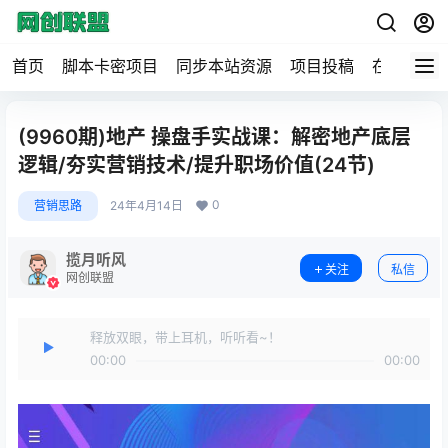
首页
脚本卡密项目
同步本站资源
项目投稿
在线工具
(9960期)地产 操盘手实战课：解密地产底层
逻辑/夯实营销技术/提升职场价值(24节)
0
营销思路
24年4月14日
揽月听风
关注
私信
网创联盟
释放双眼，带上耳机，听听看~！
00:00
00:00