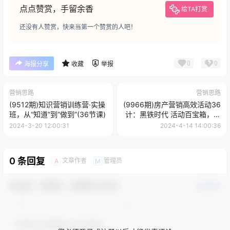
点点赞赏，手留余香
给TA打赏
还没有人赞赏，快来当第一个赞赏的人吧！
0
0
海报分享
收藏
举报
营销思路
营销思路
(9512期)知识营销训练营·实操
(9966期)房产营销高效活动36
班，从“知道”到“做到”(36节课)
计：黑铁时代 活动百宝箱，写
方案不再熬夜加班
2024-3-20 12:00:31
2024-4-14 14:00:36
0 条回复
文章作者
管理员
A
M
欢迎您，新朋友，感谢参与互动！
确认修改