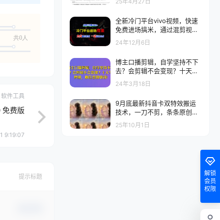
25年4月27日
全新冷门平台vivo视频，快速
免费进场搞米，通过混剪视频
一键批量生成，实测7天撸230
共0人
24年12月6日
0+
博主口播剪辑，自学坚持不下
去？会剪辑不会变现？十天学
会剪辑，疯狂变现收钱!
24年3月18日
软件工具
9月底最新抖音卡双特效搬运
00 免费版
技术，一刀不剪，条条原创，
短剧推文美女带货都可以
25年10月1日
 9:19:07
解锁
提示标题
会员
权限
确认修改