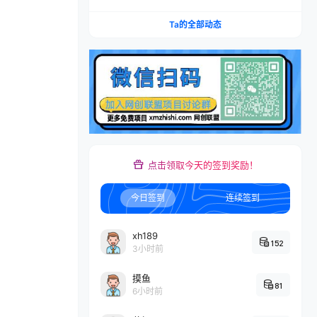
账×IAP付费变现×账号搭建×平台规则×双轨爆发×
回款全流程
Ta的全部动态
点击领取今天的签到奖励！
今日签到
连续签到
xh189
152
3小时前
摸鱼
81
6小时前