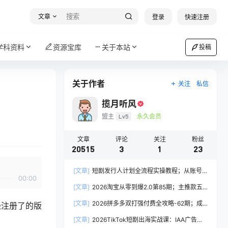
文章
登录
快速注册
学科资料
资源宝库
关于本站
投稿
关于作者
关注
私信
揽月听风
盟主
Lv5
永久会员
文章
评论
关注
粉丝
20515
3
1
23
[文章]
短剧发行人计划全流程实操教程；从账号
00:00
定位到选剧剪辑再到发布技巧，零基础也能快速上
[文章]
2026淘宝从零到爆2.0第85期；主推款五
手出单
项高权重初始设置，改销量评晒秒单快速破零积累
[文章]
2026拼多多双打强付费全攻略-62期；成
经注册了的版
基础权重
本推广加托管双剑合璧，系统讲解7种付费玩法优
[文章]
2026TikTok短剧出海实战课：IAA广告分
劣势与选择策略