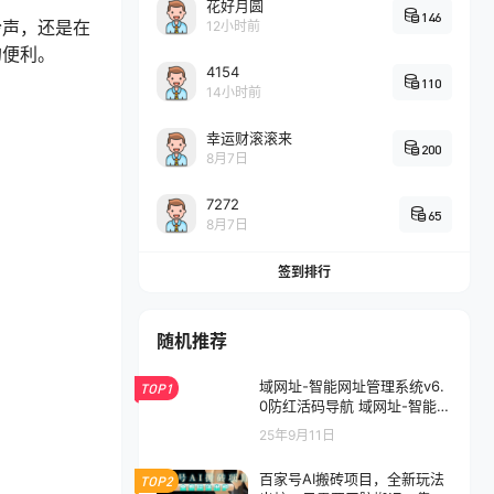
花好月圆
146
铃声，还是在
12小时前
的便利。
4154
110
14小时前
幸运财滚滚来
200
8月7日
7272
65
8月7日
签到排行
随机推荐
域网址-智能网址管理系统v6.
TOP1
0防红活码导航 域网址-智能网
址管理系统v6.0防红活码导航
25年9月11日
百家号AI搬砖项目，全新玩法
TOP2