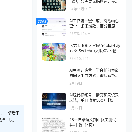
出炉，只需要无脑搬运，靠复
制粘贴，简单发文章，也能轻
24年11月15日
松月入1W【揭秘】
AI工作流一键生成，简笔画心
TOP3
理学，条条爆款，百分百原
创，小白5分钟上…
25年5月24日
《尤卡莱莉大冒险 Yooka-Lay
lee》Switch中文版XCI下载 –
含1.2.0补丁
25年10月21日
AI生图训练营，学会任何赛道
的图文生成方式，彻底解放双
手，实现涨粉变现
2月19日
AI玩转视频号，情感聊天记录
玩法，单日收益500+【揭
秘】
6月17日
则，一切后果
25一年级语文期中拔尖测试
支持正版，
卷-非得（4页）