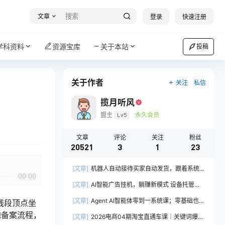
文章
登录
快速注册
学科资料
资源宝库
关于本站
投稿
关于作者
关注
私信
揽月听风
盟主
Lv5
永久会员
文章
评论
关注
粉丝
20521
3
1
23
[文章]
机器人自动接待买家自动发货，跟着系统
00:00
学拼多多虚拟月入1-5万
[文章]
AI智能广告挂机，躺赚新模式 设备托管运
行，解放双手持续变现
[文章]
Agent AI智能体零到一系统课；零基础也能
线段顶点坐
学会自动化实战，从核心概念到Coze工作流搭建
地备案流程，
[文章]
2026电商04期淘宝直通车课｜关键词爆打
完整覆盖