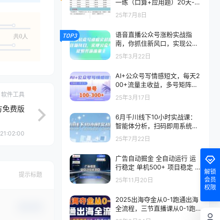
一练（口算+应用题）20天-二
上数学
25年7月8日
语音直播公众号涨粉实战指
TOP3
共0人
南，你抓住新风口，实现公众
号快速涨粉开通流量主
25年3月22日
AI+公众号写情感短文，每天2
00+流量主收益，多号矩阵无
脑操作
软件工具
25年3月17日
官方免费版
6月千川线下10小时实战课：
智能体分析，扫码即用系统，
21:02:00
品牌营销策略
25年7月22日
广告自动掘金 全自动运行 运
行稳定 单机500+ 项目稳定 新
解锁
提示标题
手 小白可做
会员
25年11月20日
权限
2025出海夺金从0-1跑通出海
确认修改
全流程，三节直播课从0-1跑
通出海，教你用AI跑通全流程