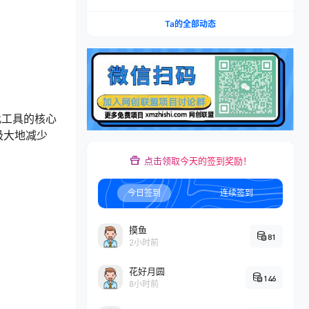
矩阵，多计划低出价，新品爆款差异化投放实操教
学
Ta的全部动态
此工具的核心
极大地减少
点击领取今天的签到奖励！
今日签到
连续签到
摸鱼
81
2小时前
花好月圆
146
8小时前