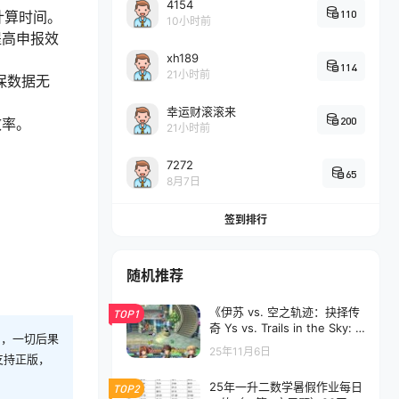
4154
110
计算时间。
10小时前
提高申报效
xh189
114
21小时前
保数据无
幸运财滚滚来
200
效率。
21小时前
7272
65
8月7日
签到排行
随机推荐
《伊苏 vs. 空之轨迹：抉择传
TOP1
奇 Ys vs. Trails in the Sky: A
则，一切后果
lternative Saga》Switch NS
25年11月6日
支持正版，
Z下载 – 含1.0.1补丁
25年一升二数学暑假作业每日
TOP2