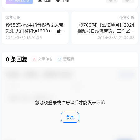
海报分享
收藏
举报
带货卖货
带货卖货
(9552期)快手抖音野蛮无人带
(9709期)【蓝海项目】2024
货法 无门槛纯佣1000+ 一台
视频号自然流带货，工作室落
手机无粉丝要求新手小白...
地玩法，单个直播间日入
2024-3-22 15:01:06
2024-3-31 21:00:32
9000+
0 条回复
文章作者
管理员
A
M
欢迎您，新朋友，感谢参与互动！
确认修改
您必须登录或注册以后才能发表评论
登录