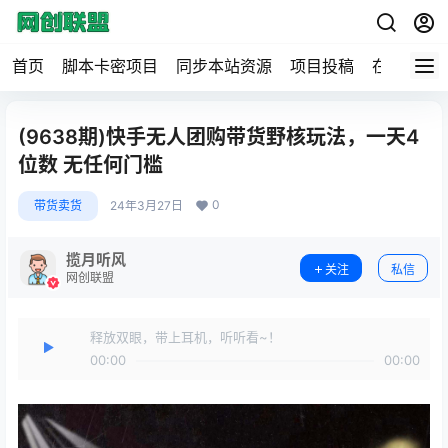
首页
脚本卡密项目
同步本站资源
项目投稿
在线工具
(9638期)快手无人团购带货野核玩法，一天4
位数 无任何门槛
0
带货卖货
24年3月27日
揽月听风
关注
私信
网创联盟
释放双眼，带上耳机，听听看~！
00:00
00:00