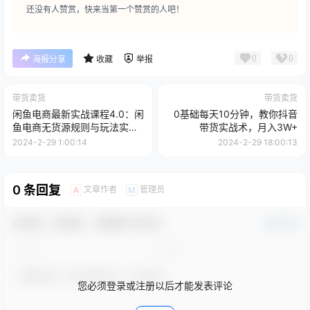
还没有人赞赏，快来当第一个赞赏的人吧！
0
0
海报分享
收藏
举报
带货卖货
带货卖货
闲鱼电商最新实战课程4.0：闲
0基础每天10分钟，教你抖音
鱼电商无货源规则与玩法实操
带货实战术，月入3W+
讲解！
2024-2-29 1:00:14
2024-2-29 18:00:13
0 条回复
文章作者
管理员
A
M
欢迎您，新朋友，感谢参与互动！
确认修改
您必须登录或注册以后才能发表评论