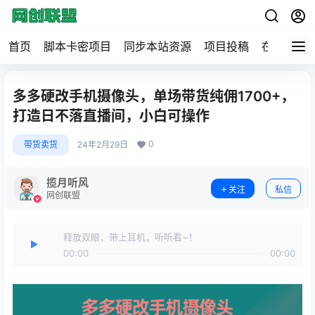
首页
脚本卡密项目
同步本站资源
项目投稿
在线工具
多多硬改手机摄像头，单场带货纯佣1700+，
打造日不落直播间，小白可操作
0
带货卖货
24年2月29日
揽月听风
关注
私信
网创联盟
释放双眼，带上耳机，听听看~！
00:00
00:00