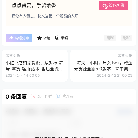
点点赞赏，手留余香
给TA打赏
还没有人赞赏，快来当第一个赞赏的人吧！
0
0
海报分享
收藏
举报
带货卖货
带货卖货
小红书店铺无货源：从对标-养
每天一小时，月入1w+，咸鱼
号-拿货-客服话术-售后全流程
无货源全新5.0版本，简单易上
(20节课)
手，小白，宝妈...
2024-2-4 14:00:05
2024-2-12 21:00:23
0 条回复
文章作者
管理员
A
M
欢迎您，新朋友，感谢参与互动！
确认修改