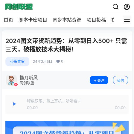
首页
脚本卡密项目
同步本站资源
项目投稿
在线工具
2024图文带货新趋势：从零到日入500+ 只需
三天，破播放技术大揭秘！
0
带货卖货
24年2月5日
揽月听风
关注
私信
网创联盟
释放双眼，带上耳机，听听看~！
00:00
00:00