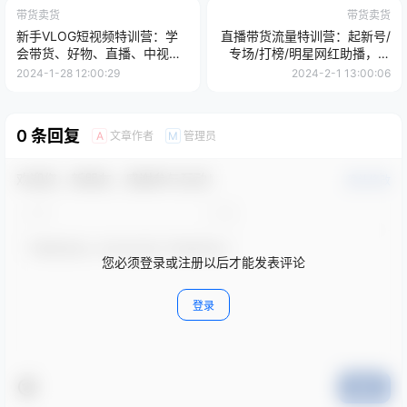
带货卖货
带货卖货
新手VLOG短视频特训营：学
直播带货流量特训营：起新号/
会带货、好物、直播、中视
专场/打榜/明星网红助播，月
频、赚Q方法(16节课)
播千万gmv
2024-1-28 12:00:29
2024-2-1 13:00:06
0 条回复
文章作者
管理员
A
M
欢迎您，新朋友，感谢参与互动！
确认修改
您必须登录或注册以后才能发表评论
登录
提交