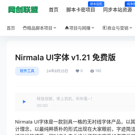
脚本挂机
纯净
首页
脚本卡密项目
同步本站资源
首页
精品脚本项目
项目与网赚
商业与营销
Nirmala UI字体 v1.21 免费版
0
192
软件工具
24年8月25日
释放双眼，带上耳机，听听看~！
00:00
Nirmala UI字体是一款别具一格的无衬线字体产品
计理念，以最纯粹质朴的形式出现在大家眼前，字迹简