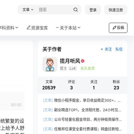
文章
登录
快速注册
学科资料
资源宝库
关于本站
投稿
关于作者
关注
私信
揽月听风
盟主
Lv5
永久会员
文章
评论
关注
粉丝
20539
3
1
23
[文章]
微信小程序掘金，单日收益稳定300+，四
00:00
种收入来源，真正的靠谱可落地项目
[文章]
副业精选TOP1，全流程托管，24小时见收
益，单号轻松日入500+
[文章]
公众号轻量化掘金项目，两分钟极简操作
传统繁复的设
日稳收益 100-200+
觉上给予人舒
[文章]
任推邦任课堂全套付费课程；网盘拉新短