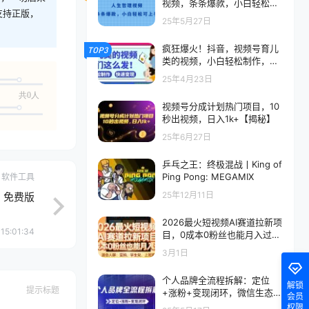
视频，条条爆款，小白轻松可
支持正版，
上手
25年5月27日
疯狂爆火！抖音，视频号育儿
TOP3
类的视频，小白轻松制作，快
速拿到结果
25年4月23日
共0人
视频号分成计划热门项目，10
秒出视频，日入1k+【揭秘】
25年6月27日
乒乓之王：终极混战丨King of
Ping Pong: MEGAMIX
软件工具
25年12月11日
.1 免费版
2026最火短视频AI赛道拉新项
15:01:34
目，0成本0粉丝也能月入过1
W【揭秘】
3月1日
个人品牌全流程拆解：定位
解锁
提示标题
+涨粉+变现闭环，微信生态运
会员
营与资源整合
权限