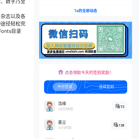
母、数字乃至
剧小说多平台变现，从入门到高阶零基础也能轻松
上手实操
Ta的全部动态
、杂志以及各
种途径轻松完
nts目录
点击领取今天的签到奖励！
今日签到
连续签到
浩缘
73
16分钟前
墨尘
138
4小时前