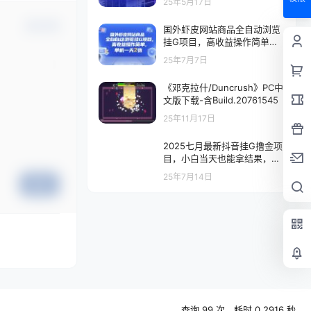
25年5月17日
确认修改
国外虾皮网站商品全自动浏览
挂G项目，高收益操作简单，
单机一天2张【揭秘】
25年7月7日
《邓克拉什/Duncrush》PC中
文版下载-含Build.20761545
25年11月17日
2025七月最新抖音挂G撸金项
目，小白当天也能拿结果，单
号产出2k+，小白当天上手
25年7月14日
【揭秘】
提交
查询 99 次，耗时 0.2916 秒