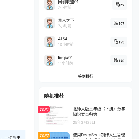
网创联盟01
59
7小时前
异人之下
107
7小时前
4154
195
10小时前
linqiu01
190
11小时前
签到排行
随机推荐
北师大版三年级（下册）数学
TOP1
知识要点归纳
25年3月25日
使用DeepSeek制作人生哲理
TOP2
则，一切后果