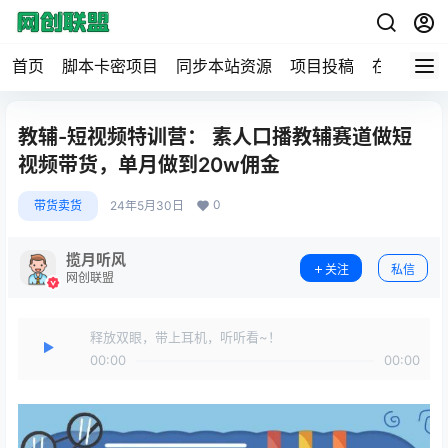
首页
脚本卡密项目
同步本站资源
项目投稿
在线工具
教辅-短视频特训营： 素人口播教辅赛道做短
视频带货，单月做到20w佣金
0
带货卖货
24年5月30日
揽月听风
关注
私信
网创联盟
释放双眼，带上耳机，听听看~！
00:00
00:00