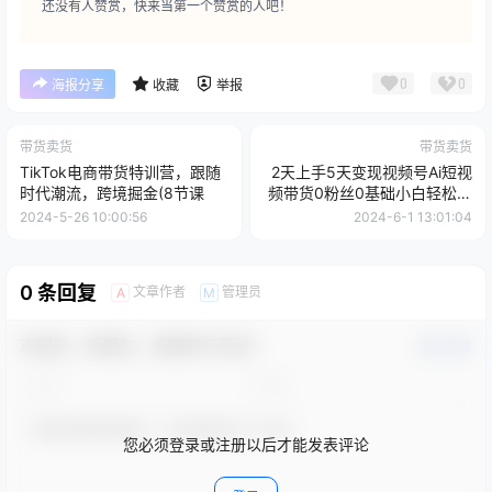
还没有人赞赏，快来当第一个赞赏的人吧！
0
0
海报分享
收藏
举报
带货卖货
带货卖货
TikTok电商带货特训营，跟随
2天上手5天变现视频号Ai短视
时代潮流，跨境掘金(8节课
频带货0粉丝0基础小白轻松月
入过万
2024-5-26 10:00:56
2024-6-1 13:01:04
0 条回复
文章作者
管理员
A
M
欢迎您，新朋友，感谢参与互动！
确认修改
您必须登录或注册以后才能发表评论