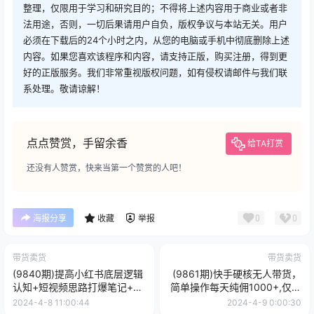
整理，仅限用于学习和研究目的；不得将上述内容用于商业或者非
法用途，否则，一切后果请用户自负，版权争议与本站无关。用户
必须在下载后的24个小时之内，从您的电脑或手机中彻底删除上述
内容。如果您喜欢该程序和内容，请支持正版，购买注册，得到更
好的正版服务。我们非常重视版权问题，如有侵权请邮件与我们联
系处理。敬请谅解！
点点赞赏，手留余香
给TA打赏
还没有人赞赏，快来当第一个赞赏的人吧！
0
0
海报分享
收藏
举报
带货卖货
带货卖货
(9840期)提高小红书底层逻辑
(9861期)快手硬核无人带货，
认知+短视频思路打爆笔记+纯
简单操作每天纯佣1000+,仅需
带货笔记起号(8节课)
一部手机，新手小白直接上手
2024-4-8 11:00:44
2024-4-9 0:00:30