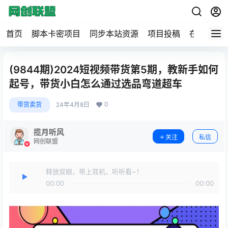
首页
脚本卡密项目
同步本站资源
项目投稿
在线工具
(9844期)2024短视频带货第5期，教新手如何
起号，带货小白怎么通过选品弯道超车
0
带货卖货
24年4月8日
揽月听风
关注
私信
网创联盟
释放双眼，带上耳机，听听看~！
00:00
00:00