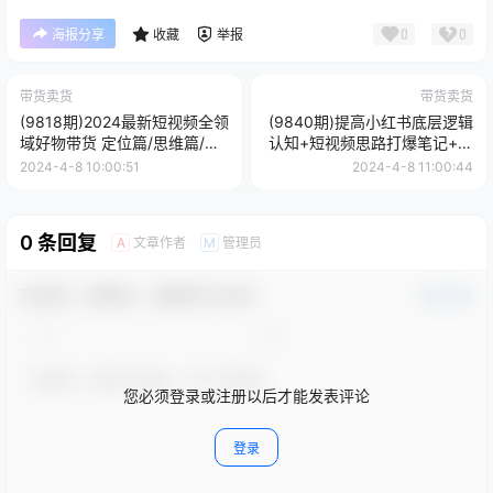
0
0
海报分享
收藏
举报
带货卖货
带货卖货
(9818期)2024最新短视频全领
(9840期)提高小红书底层逻辑
域好物带货 定位篇/思维篇/选
认知+短视频思路打爆笔记+纯
品篇/文案篇/拍摄篇/运营篇
带货笔记起号(8节课)
2024-4-8 10:00:51
2024-4-8 11:00:44
0 条回复
文章作者
管理员
A
M
欢迎您，新朋友，感谢参与互动！
确认修改
您必须登录或注册以后才能发表评论
登录