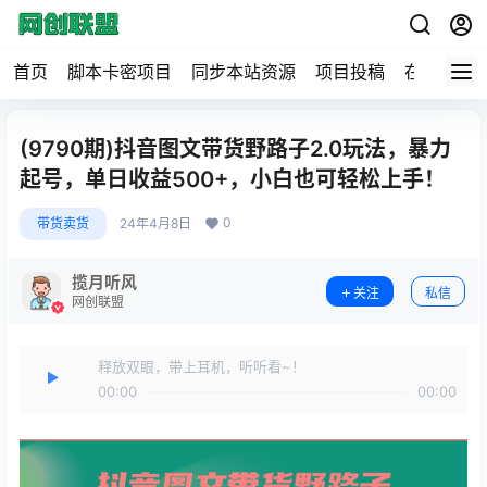
首页
脚本卡密项目
同步本站资源
项目投稿
在线工具
(9790期)抖音图文带货野路子2.0玩法，暴力
起号，单日收益500+，小白也可轻松上手！
0
带货卖货
24年4月8日
揽月听风
关注
私信
网创联盟
释放双眼，带上耳机，听听看~！
00:00
00:00