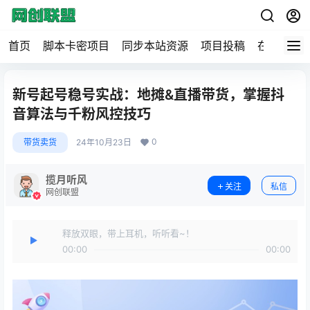
首页
脚本卡密项目
同步本站资源
项目投稿
在线工具
新号起号稳号实战：地摊&直播带货，掌握抖
音算法与千粉风控技巧
0
带货卖货
24年10月23日
揽月听风
关注
私信
网创联盟
释放双眼，带上耳机，听听看~！
00:00
00:00