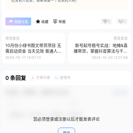
还没有人赞赏，快来当第一个赞赏的人吧！
0
0
海报分享
收藏
举报
带货卖货
带货卖货
10月份小绿书图文带货项目 无
新号起号稳号实战：地摊&直
需启动资金 当天见效 普通人一
播带货，掌握抖音算法与千粉
天轻松搞几百块
风控技巧
2024-10-17 14:01:13
2024-10-23 12:01:58
0 条回复
文章作者
管理员
A
M
欢迎您，新朋友，感谢参与互动！
确认修改
您必须登录或注册以后才能发表评论