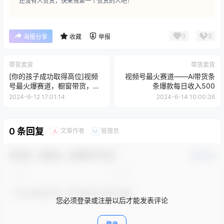
还没有人赞赏，快来当第一个赞赏的人吧！
0
0
海报分享
收藏
举报
带货卖货
带货卖货
[你的孩子成功取得高位]视频
视频号最火赛道——Ai带货条
号最火爆赛道，橱窗带货，流
条爆款每日收入500
量分成计划，条...
2024-6-12 17:01:14
2024-6-14 10:00:36
0 条回复
文章作者
管理员
A
M
欢迎您，新朋友，感谢参与互动！
确认修改
您必须登录或注册以后才能发表评论