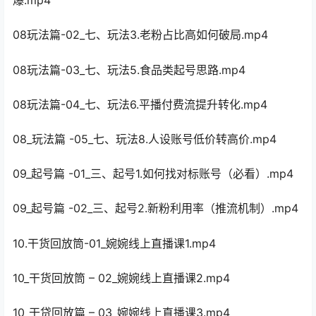
爆.mp4
08玩法篇-02_七、玩法3.老粉占比高如何破局.mp4
08玩法篇-03_七、玩法5.食品类起号思路.mp4
08玩法篇-04_七、玩法6.平播付费流提升转化.mp4
08_玩法篇 -05_七、玩法8.人设账号低价转高价.mp4
09_起号篇 -01_三、起号1.如何找对标账号（必看）.mp4
09_起号篇 -02_三、起号2.新粉利用率（推流机制）.mp4
10.干货回放筒-01_婉婉线上直播课1.mp4
10_干货回放筒 – 02_婉婉线上直播课2.mp4
10_干贷回放篇 – 03_婉婉线上直播课3.mp4