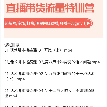
课程目录
01_话术脚本播感课-01_开篇（上）.mp4
01_话术脚本播感课-02_第八节十种常见的话术问题.mp4
01_话术脚本播感课-03_第九节张口就来的十一种话术
（上）.mp4
01_话术脚本播感课-04_第十四节大喊大叫不如抑扬顿
挫.mp4