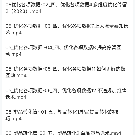
05优化各项数据-02_四、优化各项数据4.多维度优化停留
2（2023）.mp4
05_优化各项数据-03_四、优化各项数据7.上人流量感知话
术.mp4
05_优化各项数据 -04_四、优化各项数据8.提高停留互
动.mp4
05_优化各项数据-05_四、优化各项数据11.如何更好的做
互动.mp4
05_优化各项数据-06_四、优化各项数据12.不违规加灯牌
话术.mp4
06_塑品转化筒- 01_五、塑品转化1.塑品提高转化的技
巧.mp4
06_塑品转化篇-02_五、塑品转化2.单品塑品话术.mp4