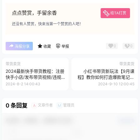
点点赞赏，手留余香
给TA打赏
还没有人赞赏，快来当第一个赞赏的人吧！
0
0
海报分享
收藏
举报
带货卖货
带货卖货
2024最新快手带货教程：注册
小红书带货新玩法【9月课
快手小店/发布带货视频/违规
程】教你如何打造爆款笔记，
申诉/日爆千单
销量倍增(无水印
2024-8-2 14:00:43
2024-9-10 12:00:45
0 条回复
文章作者
管理员
A
M
欢迎您，新朋友，感谢参与互动！
确认修改