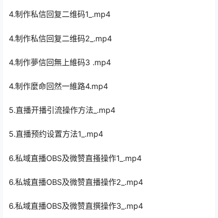
4.制作私信回复二维码1_.mp4
4.制作私信回复二维码2_.mp4
4.制作夢信回無上維码3 .mp4
4.制作麼命回然一維路4.mp4
5.直播开播引流操作方法_.mp4
5.直播预约设置方法1_.mp4
6.私域直播OBS及微赞直搔操作1_.mp4
6.私城直播OBS及微赞直播操作2_.mp4
6.私域直播OBS及微赞直撰操作3_.mp4