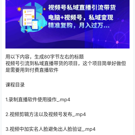
用以下内容，生成80字节左右的标题
视频号引流到私域直播带货的项目，这个项目简单好做但
是需要用到付费直播软件
课程目录
1.录制直播软件使用操作_.mp4
2.视频剪辑方法以及视频号发布_.mp4
3.视频中加实名人脸避免出人脸验证_.mp4