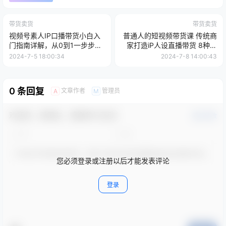
带货卖货
带货卖货
视频号素人IP口播带货小白入
普通人的短视频带货课 传统商
门指南详解，从0到1一步步带
家打造iP人设直播带货 8种变
你操作!
现与直播带货技巧
2024-7-5 18:00:34
2024-7-8 14:00:43
0 条回复
文章作者
管理员
A
M
欢迎您，新朋友，感谢参与互动！
确认修改
您必须登录或注册以后才能发表评论
登录