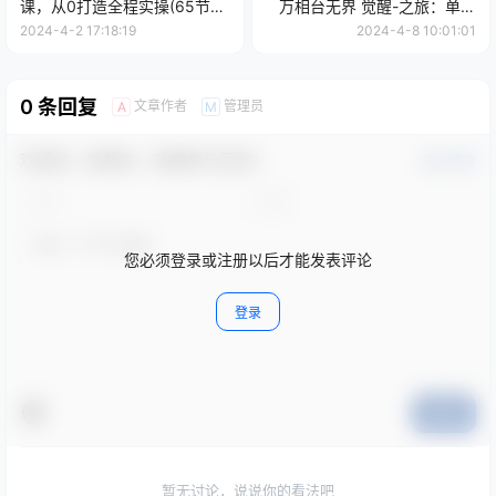
课，从0打造全程实操(65节视
万相台无界 觉醒-之旅：单店
频课)
年赚百万密码(99节视频课)
2024-4-2 17:18:19
2024-4-8 10:01:01
0 条回复
文章作者
管理员
A
M
欢迎您，新朋友，感谢参与互动！
确认修改
您必须登录或注册以后才能发表评论
登录
提交
暂无讨论，说说你的看法吧