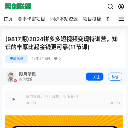
首页
脚本卡密项目
同步本站资源
项目投稿
在线工具
(9817期)2024拼多多短视频变现特训营，知
识的丰厚比起金钱更可靠(11节课)
0
电商运营
24年4月8日
揽月听风
关注
私信
网创联盟
释放双眼，带上耳机，听听看~！
00:00
00:00